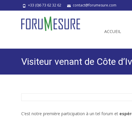
+33 (0)6 73 62 32 62
contact@forumesure.com
Skip
to
content
ACCUEIL
Visiteur venant de Côte d’Iv
C’est notre première participation à un tel forum et
espér