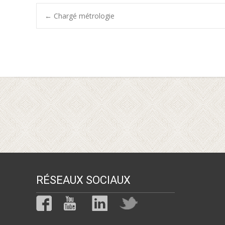
Post
←
Chargé métrologie
navigation
RÉSEAUX SOCIAUX