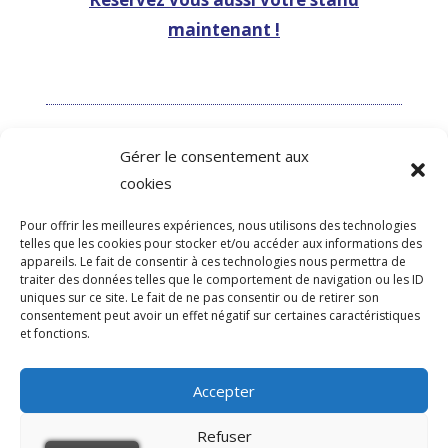
maintenant !
Gérer le consentement aux
cookies
Pour offrir les meilleures expériences, nous utilisons des technologies
RÉSEAUX SOCIAUX
telles que les cookies pour stocker et/ou accéder aux informations des
appareils. Le fait de consentir à ces technologies nous permettra de
traiter des données telles que le comportement de navigation ou les ID
uniques sur ce site. Le fait de ne pas consentir ou de retirer son
consentement peut avoir un effet négatif sur certaines caractéristiques
et fonctions.
Suivez les actualités de l'événement !
Accepter
Copyright © Forumesure
Refuser
Powered by WordPress
, Theme
i-design
by TemplatesNext.