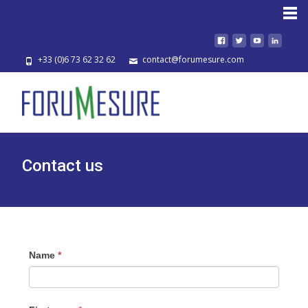
HOME
+33 (0)6 73 62 32 62
contact@forumesure.com
Contact us
Name
*